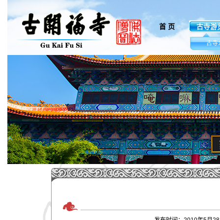
首 页
古寺游
.
古寺