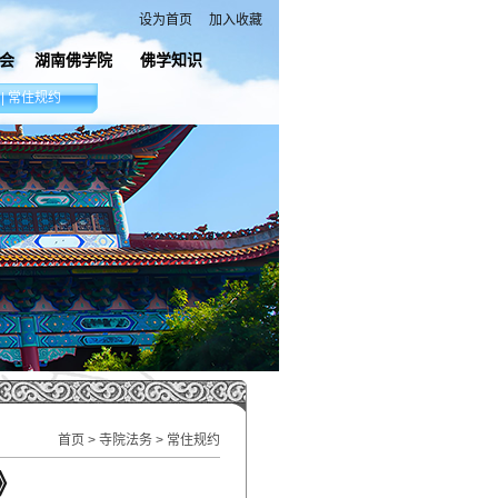
设为首页
加入收藏
会
湖南佛学院
佛学知识
|
常住规约
首页
>
寺院法务
> 常住规约
》