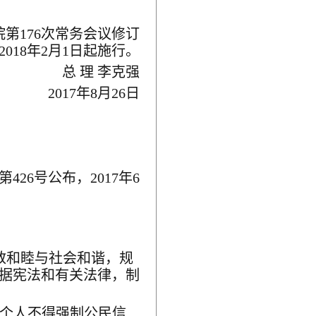
院第
176
次常务会议修订
2018
年
2
月
1
日起施行。
总 理 李克强
2017
年
8
月
26
日
第
426
号公布，
2017
年
6
教和睦与社会和谐，规
据宪法和有关法律，制
个人不得强制公民信