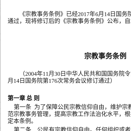
《宗教事务条例》已经
2017
年
6
月
14
日国务
通过，现将修订后的《宗教事务条例》公布，自
宗教事务条例
（
2004
年
11
月
30
日中华人民共和国国务院令
月
14
日国务院第
176
次常务会议修订通过）
第一章
总 则
第一条
为了保障公民宗教信仰自由，维护宗
范宗教事务管理，提高宗教工作法治化水平，根
定本条例。
第二条 公民有宗教信仰自由。任何组织或者