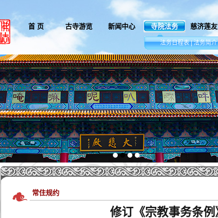
首 页
古寺游览
新闻中心
寺院法务
慈济莲友
.
法务日程表
|
法务简介
常住规约
修订《宗教事务条例