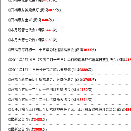
开福寺皈依法会
(阅读
4020
次)
开福寺财神殿点灯
(阅读
4077
次)
开福寺财宝米
(阅读
3606
次)
本月观音七法会
(阅读
3448
次)
本月大悲七公告
(阅读
3850
次)
开福寺每月初一、十五举办财运祈福法会
(阅读
3833
次)
2011年3月19日（农历二月十五日）举行释迦牟尼佛涅槃日放生法会
(阅读
41
2011年1月11日长沙开福寺腊八节施粥
(阅读
3689
次)
开福寺新年光明灯祈福法会、万佛忏法会
(阅读
3795
次)
开福寺农历十二月初一光明灯祈福法会
(阅读
4180
次)
开福寺农历十二月二十四供佛斋天法会
(阅读
3864
次)
长沙开福寺正月初四至初六财神菩萨圣诞、正月初五财神殿开光法会
(阅读
48
最新公告
(阅读
3488
次)
最新公告
(阅读
3089
次)